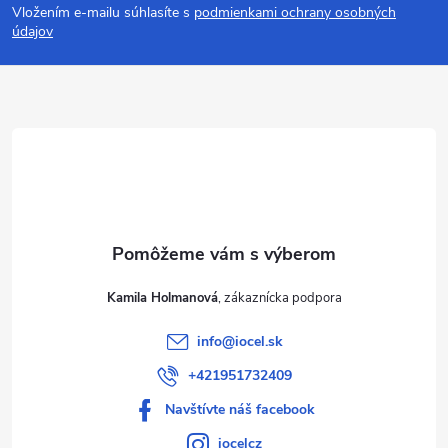
Vložením e-mailu súhlasíte s
podmienkami ochrany osobných
p
údajov
ä
t
i
e
Kamila Holmanová
info
@
iocel.sk
+421951732409
Navštívte náš facebook
iocelcz