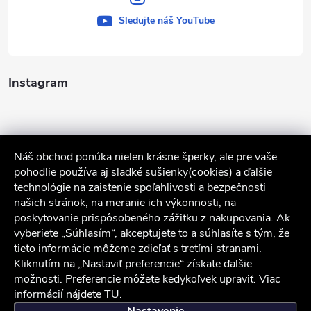
Sledujte náš YouTube
Instagram
Náš obchod ponúka nielen krásne šperky, ale pre vaše
pohodlie používa aj sladké sušienky(cookies) a ďalšie
technológie na zaistenie spoľahlivosti a bezpečnosti
našich stránok, na meranie ich výkonnosti, na
poskytovanie prispôsobeného zážitku z nakupovania. Ak
Sledovať na Instagrame
vyberiete „Súhlasím“, akceptujete to a súhlasíte s tým, že
tieto informácie môžeme zdieľať s tretími stranami.
Služby zákazníkom
Kliknutím na „Nastaviť preferencie“ získate ďalšie
možnosti. Preferencie môžete kedykoľvek upraviť. Viac
informácií nájdete
TU
.
iocel.sk
Obchodné podmienky
Ochrana osobných údajov