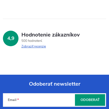
Hodnotenie zákazníkov
4,9
500 hodnotení
Zobraziť recenzie
Odoberať newsletter
Z
Email
ODOBERAŤ
á