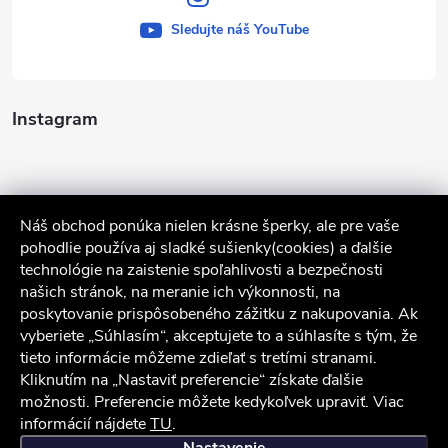
Sledujte náš YouTube
Instagram
Náš obchod ponúka nielen krásne šperky, ale pre vaše
pohodlie používa aj sladké sušienky(cookies) a ďalšie
technológie na zaistenie spoľahlivosti a bezpečnosti
našich stránok, na meranie ich výkonnosti, na
poskytovanie prispôsobeného zážitku z nakupovania. Ak
Sledovať na Instagrame
vyberiete „Súhlasím“, akceptujete to a súhlasíte s tým, že
tieto informácie môžeme zdieľať s tretími stranami.
Služby zákazníkom
Kliknutím na „Nastaviť preferencie“ získate ďalšie
možnosti. Preferencie môžete kedykoľvek upraviť. Viac
informácií nájdete
TU
.
iocel.sk
Obchodné podmienky
Ochrana osobných údajov