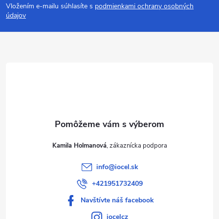
Vložením e-mailu súhlasíte s
podmienkami ochrany osobných
p
údajov
ä
t
i
e
Kamila Holmanová
info
@
iocel.sk
+421951732409
Navštívte náš facebook
iocelcz