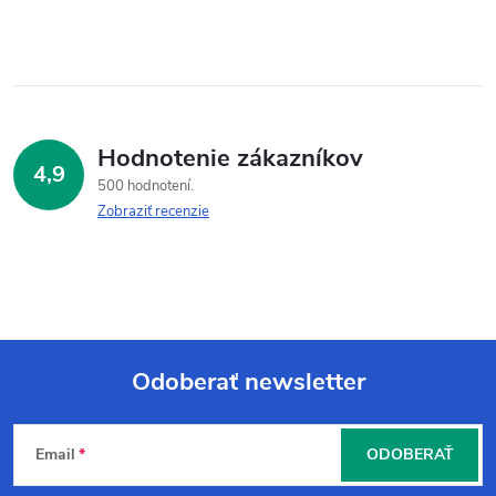
Hodnotenie zákazníkov
4,9
500 hodnotení
Zobraziť recenzie
Odoberať newsletter
Z
Email
ODOBERAŤ
á