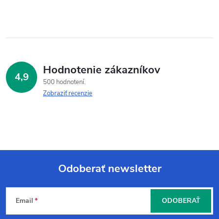
Hodnotenie zákazníkov
4,9
500 hodnotení
Zobraziť recenzie
Odoberať newsletter
Z
Email
ODOBERAŤ
á