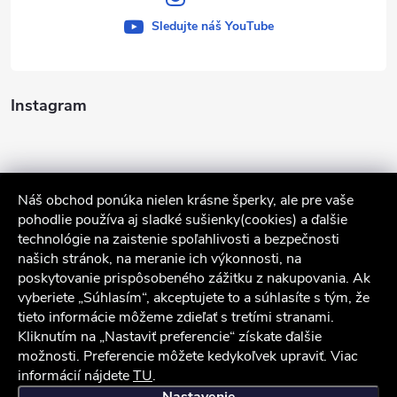
Sledujte náš YouTube
Instagram
Náš obchod ponúka nielen krásne šperky, ale pre vaše
pohodlie používa aj sladké sušienky(cookies) a ďalšie
technológie na zaistenie spoľahlivosti a bezpečnosti
našich stránok, na meranie ich výkonnosti, na
poskytovanie prispôsobeného zážitku z nakupovania. Ak
Sledovať na Instagrame
vyberiete „Súhlasím“, akceptujete to a súhlasíte s tým, že
tieto informácie môžeme zdieľať s tretími stranami.
Služby zákazníkom
Kliknutím na „Nastaviť preferencie“ získate ďalšie
možnosti. Preferencie môžete kedykoľvek upraviť. Viac
informácií nájdete
TU
.
iocel.sk
Obchodné podmienky
Ochrana osobných údajov