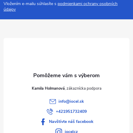
Vložením e-mailu súhlasíte s
podmienkami ochrany osobných
p
údajov
ä
t
i
e
Kamila Holmanová
info
@
iocel.sk
+421951732409
Navštívte náš facebook
iocelcz