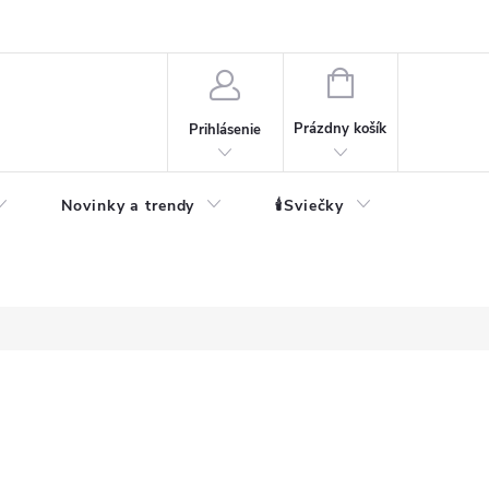
né informácie
NÁKUPNÝ
KOŠÍK
Prázdny košík
Prihlásenie
Novinky a trendy
🕯️Sviečky