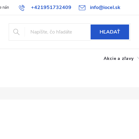
+421951732409
info@iocel.sk
e nám
Blog
Obchodné podmienky
Obľúbené
Bezpečnost
HĽADAŤ
Akcie a zľavy