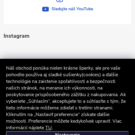
Sledujte náš YouTube
Instagram
Náš obchod ponúka nielen krásne šperky, ale pre vaše
pohodlie používa aj sladké sušienky(cookies) a ďalšie
technológie na zaistenie spoľahlivosti a bezpečnosti
našich stránok, na meranie ich výkonnosti, na
poskytovanie prispôsobeného zážitku z nakupovania. Ak
Sledovať na Instagrame
vyberiete „Súhlasím“, akceptujete to a súhlasíte s tým, že
tieto informácie môžeme zdieľať s tretími stranami.
Služby zákazníkom
Kliknutím na „Nastaviť preferencie“ získate ďalšie
možnosti. Preferencie môžete kedykoľvek upraviť. Viac
informácií nájdete
TU
.
iocel.sk
Obchodné podmienky
Ochrana osobných údajov