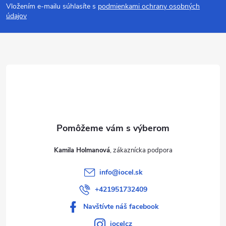
Vložením e-mailu súhlasíte s
podmienkami ochrany osobných
p
údajov
ä
t
i
e
Kamila Holmanová
info
@
iocel.sk
+421951732409
Navštívte náš facebook
iocelcz