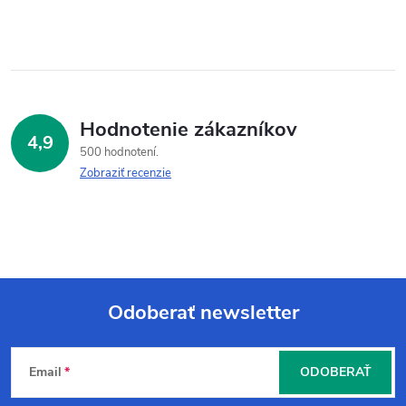
Hodnotenie zákazníkov
4,9
500 hodnotení
Zobraziť recenzie
Odoberať newsletter
Z
Email
ODOBERAŤ
á