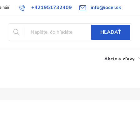
+421951732409
info@iocel.sk
e nám
Blog
Obchodné podmienky
Obľúbené
Bezpečnost
HĽADAŤ
Akcie a zľavy