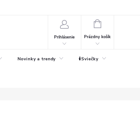
né informácie
NÁKUPNÝ
KOŠÍK
Prázdny košík
Prihlásenie
Novinky a trendy
🕯️Sviečky