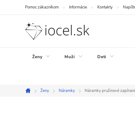
Prejsť
Pomoc zákazníkom
Informácie
Kontakty
Napíšt
na
obsah
Ženy
Muži
Deti
Ženy
Náramky
Náramky pružinové zapínan
Domov