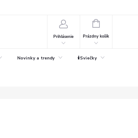
né informácie
NÁKUPNÝ
KOŠÍK
Prázdny košík
Prihlásenie
Novinky a trendy
🕯️Sviečky