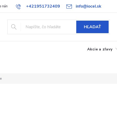
+421951732409
info@iocel.sk
e nám
Blog
Obchodné podmienky
Obľúbené
Bezpečnost
HĽADAŤ
Akcie a zľavy
ie