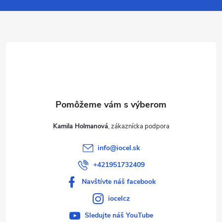
ä
t
i
e
Kamila Holmanová
info
@
iocel.sk
+421951732409
Navštívte náš facebook
iocelcz
Sledujte náš YouTube