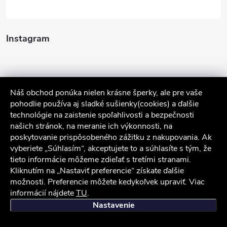
Instagram
Náš obchod ponúka nielen krásne šperky, ale pre vaše
pohodlie používa aj sladké sušienky(cookies) a ďalšie
technológie na zaistenie spoľahlivosti a bezpečnosti
našich stránok, na meranie ich výkonnosti, na
poskytovanie prispôsobeného zážitku z nakupovania. Ak
Sledovať na Instagrame
vyberiete „Súhlasím“, akceptujete to a súhlasíte s tým, že
tieto informácie môžeme zdieľať s tretími stranami.
Služby zákazníkom
Kliknutím na „Nastaviť preferencie“ získate ďalšie
možnosti. Preferencie môžete kedykoľvek upraviť. Viac
informácií nájdete
TU
.
iocel.sk
Obchodné podmienky
Ochrana osobných údajov
Nastavenie