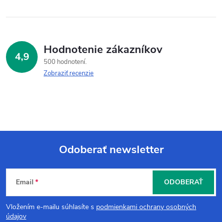
Hodnotenie zákazníkov
4,9
500 hodnotení
Zobraziť recenzie
Odoberať newsletter
Z
Email
ODOBERAŤ
á
Vložením e-mailu súhlasíte s
podmienkami ochrany osobných
p
údajov