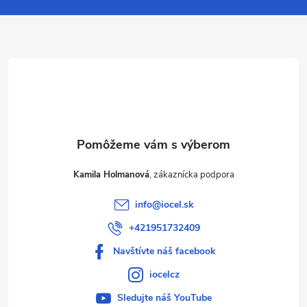
ä
t
i
e
Kamila Holmanová
info
@
iocel.sk
+421951732409
Navštívte náš facebook
iocelcz
Sledujte náš YouTube