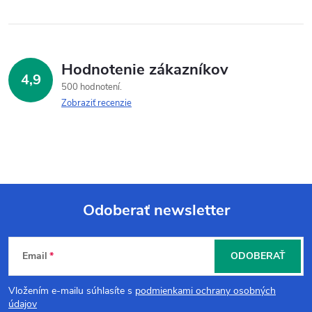
Hodnotenie zákazníkov
4,9
500 hodnotení
Zobraziť recenzie
Odoberať newsletter
Z
Email
ODOBERAŤ
á
Vložením e-mailu súhlasíte s
podmienkami ochrany osobných
p
údajov