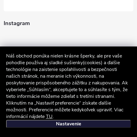
Instagram
Náš obchod ponúka nielen krásne šperky, ale pre vaše
pohodlie používa aj sladké sušienky(cookies) a ďalšie
technológie na zaistenie spoľahlivosti a bezpečnosti
našich stránok, na meranie ich výkonnosti, na
poskytovanie prispôsobeného zážitku z nakupovania. Ak
Sledovať na Instagrame
vyberiete „Súhlasím“, akceptujete to a súhlasíte s tým, že
tieto informácie môžeme zdieľať s tretími stranami.
Služby zákazníkom
Kliknutím na „Nastaviť preferencie“ získate ďalšie
možnosti. Preferencie môžete kedykoľvek upraviť. Viac
informácií nájdete
TU
.
iocel.sk
Obchodné podmienky
Ochrana osobných údajov
Nastavenie