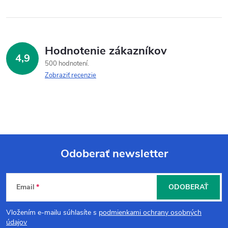
Hodnotenie zákazníkov
4,9
500 hodnotení
Zobraziť recenzie
Odoberať newsletter
Z
Email
ODOBERAŤ
á
Vložením e-mailu súhlasíte s
podmienkami ochrany osobných
p
údajov