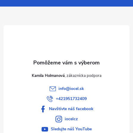
ä
t
i
e
Kamila Holmanová
info
@
iocel.sk
+421951732409
Navštívte náš facebook
iocelcz
Sledujte náš YouTube