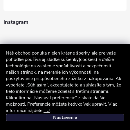
Instagram
Náš obchod ponúka nielen krásne šperky, ale pre vaše
pohodlie používa aj sladké sušienky(cookies) a ďalšie
technológie na zaistenie spoľahlivosti a bezpečnosti
našich stránok, na meranie ich výkonnosti, na
poskytovanie prispôsobeného zážitku z nakupovania. Ak
Sledovať na Instagrame
vyberiete „Súhlasím“, akceptujete to a súhlasíte s tým, že
tieto informácie môžeme zdieľať s tretími stranami.
Služby zákazníkom
Kliknutím na „Nastaviť preferencie“ získate ďalšie
možnosti. Preferencie môžete kedykoľvek upraviť. Viac
informácií nájdete
TU
.
iocel.sk
Obchodné podmienky
Ochrana osobných údajov
Nastavenie