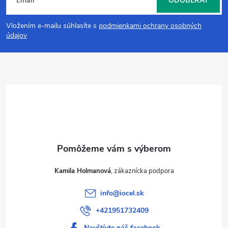
Email
ODOBERAŤ
á
Vložením e-mailu súhlasíte s
podmienkami ochrany osobných
p
údajov
ä
t
i
e
Kamila Holmanová
info
@
iocel.sk
+421951732409
Navštívte náš facebook