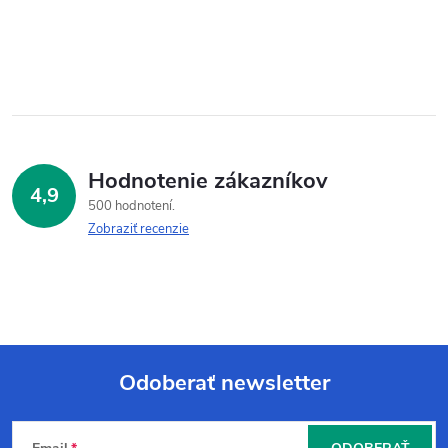
Hodnotenie zákazníkov
4,9
500 hodnotení
Zobraziť recenzie
Odoberať newsletter
Z