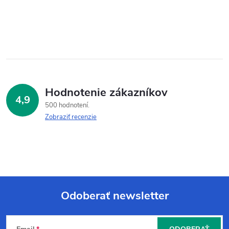
Hodnotenie zákazníkov
4,9
500 hodnotení
Zobraziť recenzie
Odoberať newsletter
Z