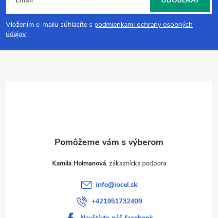
Email
ODOBERAŤ
á
Vložením e-mailu súhlasíte s
podmienkami ochrany osobných
p
údajov
ä
t
i
e
Kamila Holmanová
info
@
iocel.sk
+421951732409
Navštívte náš facebook