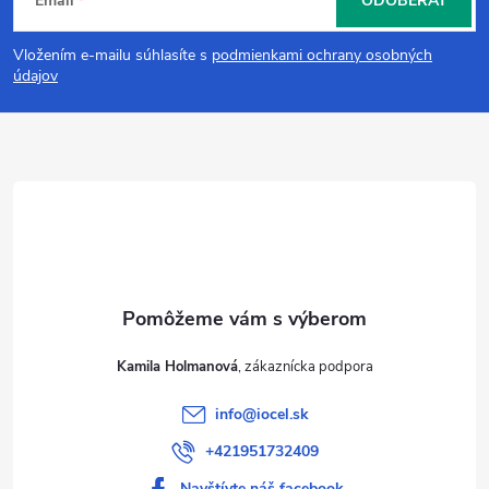
Email
ODOBERAŤ
á
Vložením e-mailu súhlasíte s
podmienkami ochrany osobných
p
údajov
ä
t
i
e
Kamila Holmanová
info
@
iocel.sk
+421951732409
Navštívte náš facebook