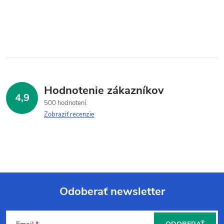
Hodnotenie zákazníkov
4,9
500 hodnotení
Zobraziť recenzie
Odoberať newsletter
Z