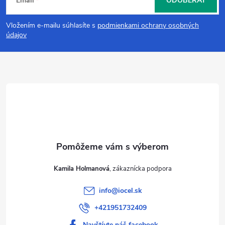
Email
ODOBERAŤ
á
Vložením e-mailu súhlasíte s
podmienkami ochrany osobných
p
údajov
ä
t
i
e
Kamila Holmanová
info
@
iocel.sk
+421951732409
Navštívte náš facebook