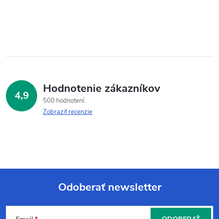
Hodnotenie zákazníkov
4,9
500 hodnotení
Zobraziť recenzie
Odoberať newsletter
Z