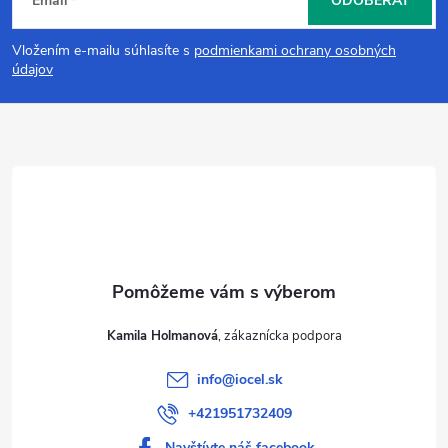
Email
ODOBERAŤ
á
Vložením e-mailu súhlasíte s
podmienkami ochrany osobných
p
údajov
ä
t
i
e
Kamila Holmanová
info
@
iocel.sk
+421951732409
Navštívte náš facebook