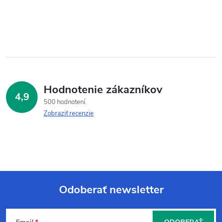
Hodnotenie zákazníkov
4,9
500 hodnotení
Zobraziť recenzie
Odoberať newsletter
Z