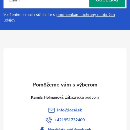
Email
ODOBERAŤ
á
Vložením e-mailu súhlasíte s
podmienkami ochrany osobných
p
údajov
ä
t
i
e
Kamila Holmanová
info
@
iocel.sk
+421951732409
Navštívte náš facebook