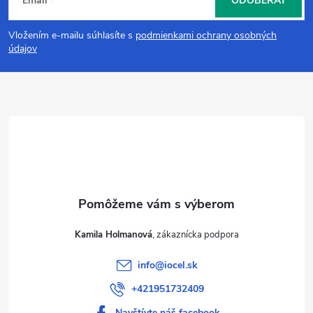
Email
ODOBERAŤ
á
Vložením e-mailu súhlasíte s
podmienkami ochrany osobných
p
údajov
ä
t
i
e
Kamila Holmanová
info
@
iocel.sk
+421951732409
Navštívte náš facebook