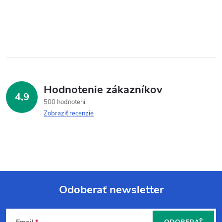
Hodnotenie zákazníkov
4,9
500 hodnotení
Zobraziť recenzie
Odoberať newsletter
Z