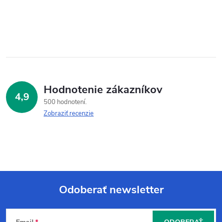
Hodnotenie zákazníkov
4,9
500 hodnotení
Zobraziť recenzie
Odoberať newsletter
Z