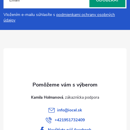
Email
ODOBERAŤ
á
Vložením e-mailu súhlasíte s
podmienkami ochrany osobných
p
údajov
ä
t
i
e
Kamila Holmanová
info
@
iocel.sk
+421951732409
Navštívte náš facebook